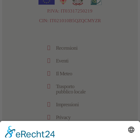
P.IVA: IT03317250219
CIN: IT021010B5QZQCMYZR

Recensioni

Eventi

Il Meteo

Trasporto
pubblico locale

Impressioni

Privacy

Impressum