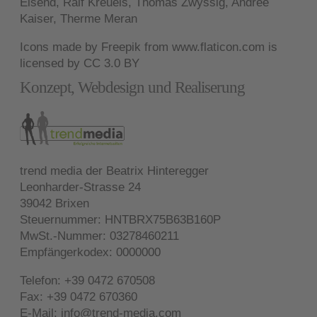
Eisend, Ralf Kreuels, Thomas Zwyssig, Andree
Kaiser, Therme Meran
Icons made by
Freepik
from
www.flaticon.com
is
licensed by
CC 3.0 BY
Konzept, Webdesign und Realiserung
trend media der Beatrix Hinteregger
Leonharder-Strasse 24
39042 Brixen
Steuernummer: HNTBRX75B63B160P
MwSt.-Nummer: 03278460211
Empfängerkodex: 0000000
Telefon: +39 0472 670508
Fax: +39 0472 670360
E-Mail:
info@trend-media.com