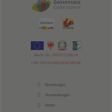
MwSt.-Nr.: IT03317250219
CIN: IT021010B5QZQCMYZR

Bewertungen

Veranstaltungen

Wetter