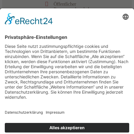

Öffentlicher
Personennahverkehr

Bildergalerie

Datenschutz

Impressum
powered by trend-media
Guestpass
Gossensass CARD
Kostenlos für unsere Gäste mit
vielen Vorteilen.