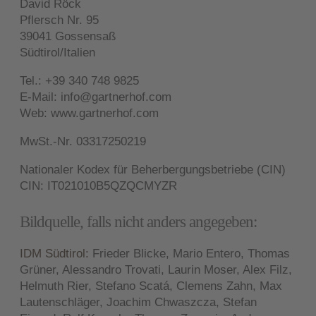
David Röck
Pflersch Nr. 95
39041 Gossensaß
Südtirol/Italien
Tel.: +39 340 748 9825
E-Mail:
info@gartnerhof.com
Web:
www.gartnerhof.com
MwSt.-Nr. 03317250219
Nationaler Kodex für Beherbergungsbetriebe (CIN)
CIN: IT021010B5QZQCMYZR
Bildquelle, falls nicht anders angegeben:
IDM Südtirol:
Frieder Blicke, Mario Entero, Thomas
Grüner, Alessandro Trovati, Laurin Moser, Alex Filz,
Helmuth Rier, Stefano Scatá, Clemens Zahn, Max
Lautenschläger, Joachim Chwaszcza, Stefan