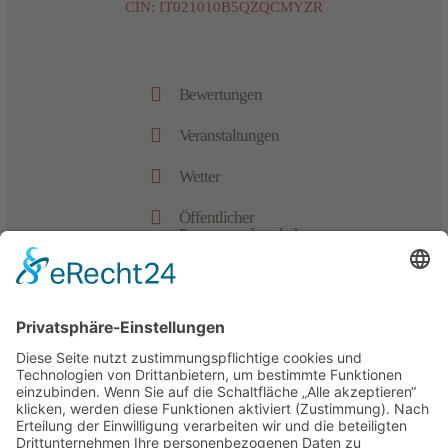
CIN: IT021010B5QZQCMYZR

Bewertungen

Veranstaltungen

Wetter

Öffentlicher
Personennahverkehr

Bildergalerie

Datenschutz

Impressum
powered by trend-media